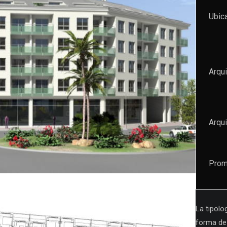
Ubic
Arqui
Arqui
Prom
La tipolo
forma de 