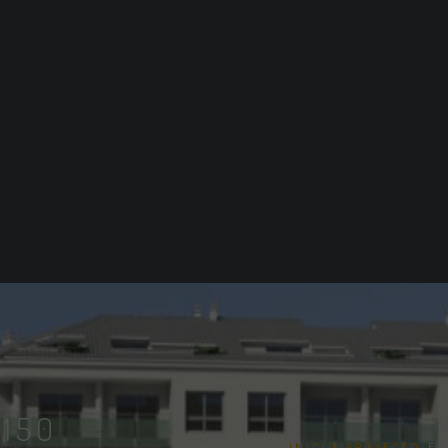
 150
INICIO
/
PROYECTO
/
ED