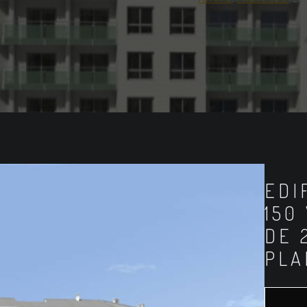
EDI
150
DE 
PLA