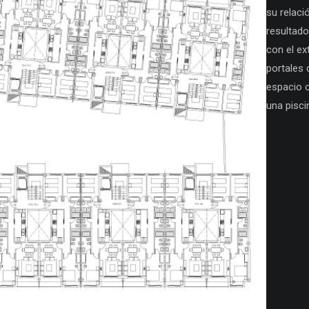
su relaci
resultado
con el ex
portales 
espacio 
una pisci