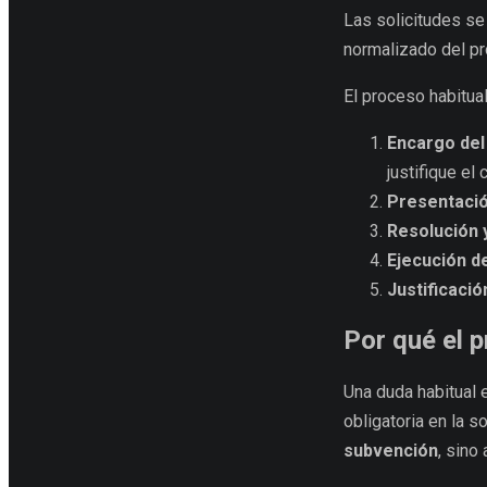
Las solicitudes s
normalizado del p
El proceso habitua
Encargo del
justifique el
Presentación
Resolución 
Ejecución d
Justificació
Por qué el p
Una duda habitual 
obligatoria en la so
subvención
, sino