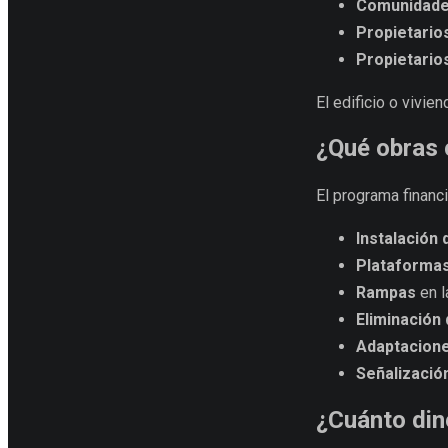
Comunidades
Propietarios
Propietario
El edificio o vivi
¿Qué obras 
El programa financi
Instalación
Plataformas
Rampas
en l
Eliminación
Adaptaciones
Señalizació
¿Cuánto din