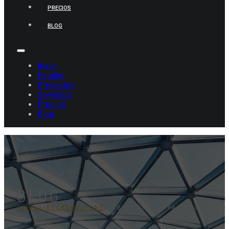
PRECIOS
BLOG
Inicio
Estudio
Proyectos
Servicios
Precios
Blog
BLOG
INICIO
/
ACCESIBILIDAD
/
SUBVENCIONES PARA ACCESIBIL