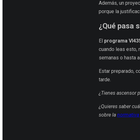
Además, un proyect
porque la justifica
¿Qué pasa s
El
programa VI43
cuando leas esto, 
semanas o hasta ag
Estar preparado, co
tarde.
¿Tienes ascensor p
¿Quieres saber cuá
sobre la
normativa