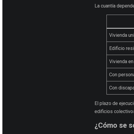
La cuantía depende 
Vivienda uni
Edificio res
Vivienda en 
Con persona
Con discapa
El plazo de ejecuc
edificios colectivo
¿Cómo se so