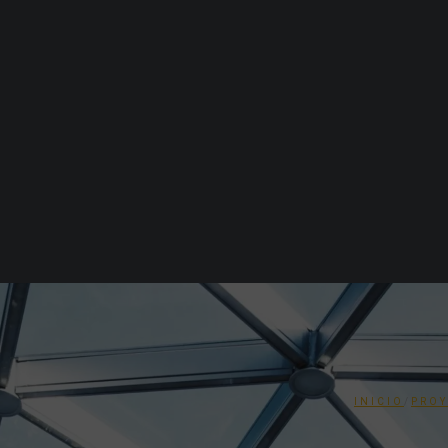
INICIO
/
PROY