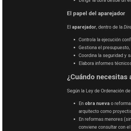
Dirigir la obra desde un e
El papel del aparejador
El
aparejador
, dentro de la
Dir
Controla la ejecución con
Gestiona el presupuesto,
Coordina la seguridad y sa
Elabora informes técnicos
¿Cuándo necesitas a
Según la Ley de Ordenación de 
En
obra nueva
o reformas
arquitecto como proyectis
En reformas menores (sin 
conviene consultar con el